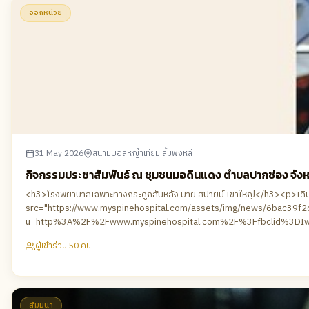
ออกหน่วย
31 May 2026
สนามบอลหญ้าเทียม ลิ้มพงหลี
กิจกรรมประชาสัมพันธ์ ณ ชุมชนมอดินแดง ตำบลปากช่อง จัง
<h3>โรงพยาบาลเฉพาะทางกระดูกสันหลัง มาย สปายน์ เขาใหญ่</h3><p>เดิ
src="https://www.myspinehospital.com/assets/img/news/6bac39f2d
u=http%3A%2F%2Fwww.myspinehospital.com%2F%3Ffbclid%3DI
vMPmCcFtjlbDY6SvV4VZ1eMuRh7e4TBBIAd5GYwfDLp1rdtVlrExanyJlr
ผู้เข้าร่วม 50 คน
k_s0VrN3nl3vBcLGPn5rd26NRig9_E05p0BYe64SVZU-DA6xEeEeaxZscDt
fbclid=IwZXh0bgNhZW0CMTAAYnJpZBExTWFDM2p1ak9jSWpYbWpMeXNydG
href="https://www.facebook.com/hashtag/%E0%B9
__cft__[0]=AZbq4t9-QgkCjopmkiXaNYX2_p-WNy-aPmvkbhzgWrOubnYb
href="https://www.facebook.com/hashtag/%E0%B9%81%E0%B8
สัมมนา