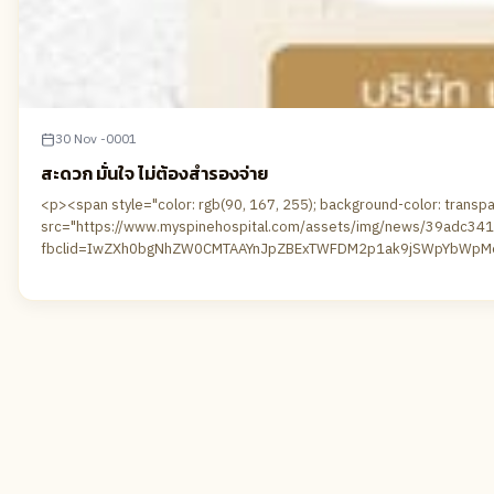
30 Nov -0001
สะดวก มั่นใจ ไม่ต้องสำรองจ่าย
<p><span style="color: rgb(90, 167, 255); background-color: transp
src="https://www.myspinehospital.com/assets/img/news/39adc3416d5
fbclid=IwZXh0bgNhZW0CMTAAYnJpZBExTWFDM2p1ak9jSWpYbWpMeXNyd
href="https://www.facebook.com/hashtag/%E0%B9
__cft__[0]=AZaG42nD9R3c7fRxFIMau0d6naB2r50OWQVSAeQ6NRMfR2mJ
href="https://www.facebook.com/hashtag/%E0%B9%81%E0%B8
href="https://www.facebook.com/hashtag/%E0%B8%9E%E0%B8
href="https://www.facebook.com/hashtag/myspinekhaoyai?__cf
oBMp8BVgNgDTE6fFa85sPo5P7E9q1jX1JO32e3YB5WmS-uCxLBSbaKcYR378C