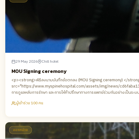
255);">#แม่นยำในการรักษา</a> <a href="https://www.fac
color: transparent; color: rgb(90, 167, 255);">#พรีเมียมในกา
aPmvkbhzgWrOubnYb6R93lz1Q9jcevGPvEFB7trt8jv3CjIqTmN5ao0Uw4S
29 May 2026
Chill hotel
MOU Signing ceremony
<p><strong>พิธีลงนามบันทึกข้อตกลง (MOU Signing ceremony) </strong></
src="https://www.myspinehospital.com/assets/img/news/cd6faba1382e4
การดูแลหลังการรักษา และการให้คำปรึกษาทางการแพทย์ร่วมกันอย่างเป็นระบ
ผู้เข้าร่วม 100 คน
ออกหน่วย