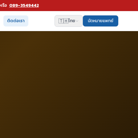
หรือ
089-3549442
🇹🇭
ติดต่อเรา
ไทย
นัดหมายแพทย์