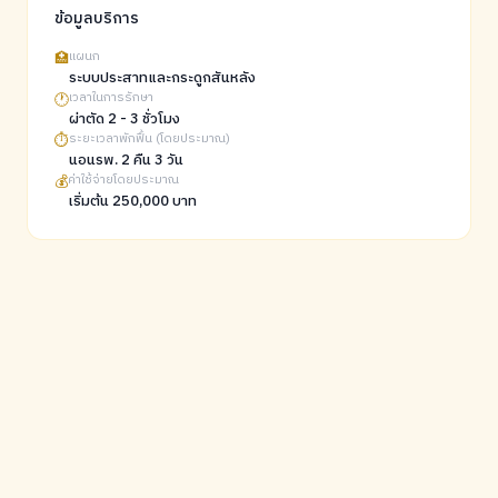
ข้อมูลบริการ
🏥
แผนก
ระบบประสาทและกระดูกสันหลัง
🕐
เวลาในการรักษา
ผ่าตัด 2 - 3 ชั่วโมง
⏱️
ระยะเวลาพักฟื้น (โดยประมาณ)
นอนรพ. 2 คืน 3 วัน
💰
ค่าใช้จ่ายโดยประมาณ
เริ่มต้น 250,000 บาท