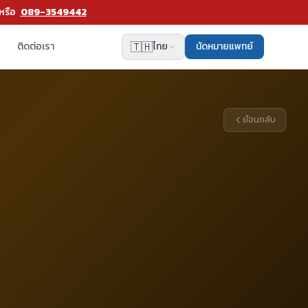
หรือ
089-3549442
🇹🇭
พ
ติดต่อเรา
ไทย
นัดหมายแพทย์
ย้อนกลับ