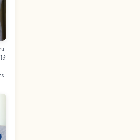
สาน
ได้
าร