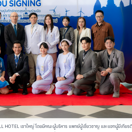
L HOTEL เขาใหญ่ โดยมีคณะผู้บริหาร แพทย์ผู้เชี่ยวชาญ และแขกผู้มีเกียรต