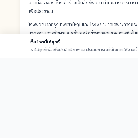
จากทั้งสององค์กรเข้าร่วมเป็นสักขีพยาน ท่ามกลางบรรยา
เพื่อประชาชน
โรงพยาบาลกรุงเทพเขาใหญ่ และ โรงพยาบาลเฉพาะทางกระดูกสัน
มาตรฐานการรักษาและสร้างเครือข่ายการดูแลสุขภาพที่เข้มแ
เว็บไซต์นี้ใช้คุกกี้
เราใช้คุกกี้เพื่อเพิ่มประสิทธิภาพ และประสบการณ์ที่ดีในการใช้งานเ
ผู้เข้าร่วมกิจกรรมทั้งหมด 100 คน
แชร์:
Facebook
LINE
คัดลอกลิงก์
กลับสู่หน้าข่าวสารทั้งหมด