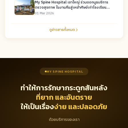
My Spine Hospital เขาใหญ่ ร่วมออกบูธบริการ
ตรวจสุขภาพ ในงานคืนสู่เหย้าศิษย์เก่าโรงเรียน
ปากช่อง
01 Mar 2026
ดูข่าวสารทั้งหมด
MY SPINE HOSPITAL
ทำให้การรักษากระดูกสันหลัง
ที่ยาก และอันตราย
ให้เป็นเรื่อง
ง่าย และปลอดภัย
ด้วยบริการของเรา