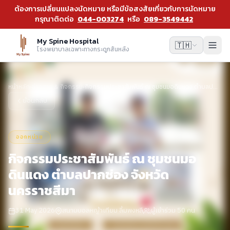
ต้องการเปลี่ยนแปลงนัดหมาย หรือมีข้อสงสัยเกี่ยวกับการนัดหมาย
กรุณาติดต่อ
044-003274
หรือ
089-3549442
My Spine Hospital
🇹🇭
โรงพยาบาลเฉพาะทางกระดูกสันหลัง
หน้าหลัก
›
ข่าวสาร & กิจกรรม
›
กิจกรรมประชาสัมพันธ์ ณ ชุมชนมอดินแดง ตำบลปากช่อง จังหวัดนครราชสีมา
ย้อนกลับ
ออกหน่วย
กิจกรรมประชาสัมพันธ์ ณ ชุมชนมอ
ดินแดง ตำบลปากช่อง จังหวัด
นครราชสีมา
31 May 2026
สนามบอลหญ้าเทียม ลิ้มพงหลี
ผู้เข้าร่วม 50 คน