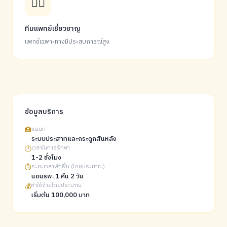
👨‍⚕️
ทีมแพทย์เชี่ยวชาญ
แพทย์เฉพาะทางมีประสบการณ์สูง
ข้อมูลบริการ
🏥
แผนก
ระบบประสาทและกระดูกสันหลัง
🕐
เวลาในการรักษา
1-2 ชั่งโมง
⏱️
ระยะเวลาพักฟื้น (โดยประมาณ)
นอนรพ. 1 คืน 2 วัน
💰
ค่าใช้จ่ายโดยประมาณ
เริ่มต้น 100,000 บาท