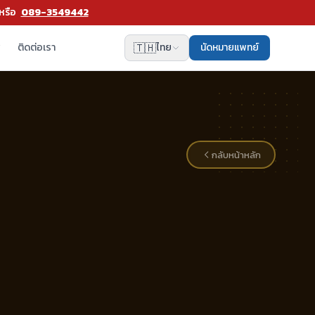
หรือ
089-3549442
🇹🇭
พ
ติดต่อเรา
ไทย
นัดหมายแพทย์
กลับหน้าหลัก