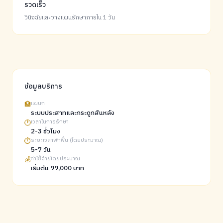
รวดเร็ว
วินิจฉัยและวางแผนรักษาภายใน 1 วัน
ข้อมูลบริการ
🏥
แผนก
ระบบประสาทและกระดูกสันหลัง
🕐
เวลาในการรักษา
2-3 ชั่วโมง
⏱️
ระยะเวลาพักฟื้น (โดยประมาณ)
5-7 วัน
💰
ค่าใช้จ่ายโดยประมาณ
เริ่มต้น 99,000 บาท